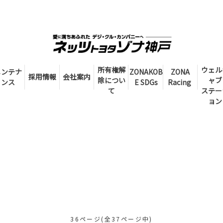
所有権解
ウェル
メンテナ
ZONAKOB
ZONA
採用情報
会社案内
除につい
ャブ
ンス
E SDGs
Racing
て
ステー
ョン
36ページ(全37ページ中)