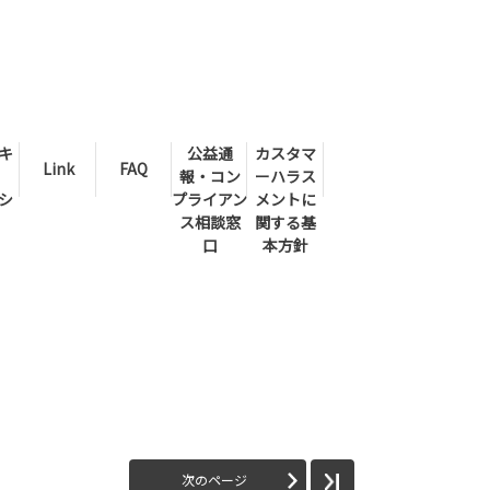
キ
公益通
カスタマ
Link
FAQ
報・コン
ーハラス
シ
プライアン
メントに
ス相談窓
関する基
口
本方針
次のページ