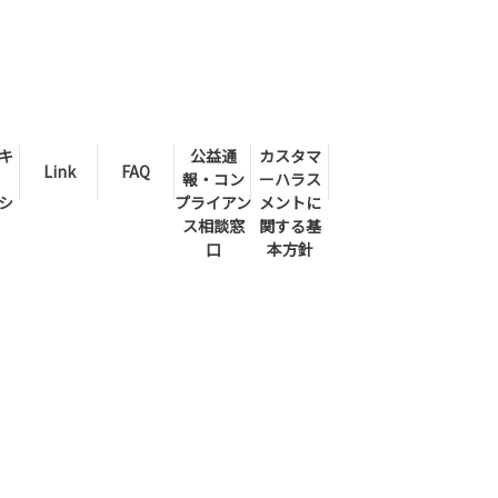
キ
公益通
カスタマ
Link
FAQ
報・コン
ーハラス
シ
プライアン
メントに
ス相談窓
関する基
口
本方針