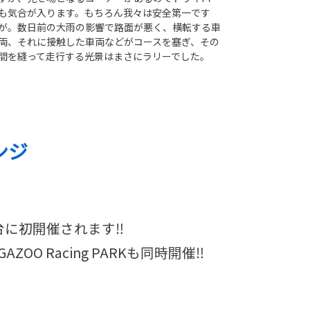
も気合が入ります。もちろん我々は安全第一です
が。数日前の大雨の影響で路面が悪く、横転する車
両、それに接触した車両などがコースを塞ぎ、その
間を縫って走行する光景はまさにラリーでした。
レンジ
を舞台に初開催されます‼
 Racing PARKも同時開催‼