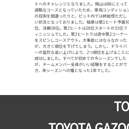
トへのチャレンジとなりました。岡山は86にとって
過酷なコースとなっていたため、車両コンディショ
の目測を間違ったりと、ピット内では終始慌ただし
い状況となっておりました。結果は第1ヒート予選3
位、決勝26位。第2ヒートは26位スタートの31位フ
ィニッシュでした。第2ヒートでは途中第2コーナー
をスピンしコースアウト。大事故にはならなかった
が、大きく順位を下げてしまう。しかし、ドライバ
ーの猛烈な追い上げにより、2つ順位を上げること
成功しました。すべてが初めての今シーズンでした
が、チームメンバー全員がいい経験をすることがで
き、来シーズンへの糧となった1年でした。
TO
TOYOTA GAZ