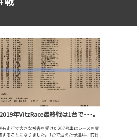
第４戦
2019年VitzRace最終戦は1台で･･･。
専有走行で大きな被害を受けた207号車はレースを棄
権することになりました。1台で迎えた予選は、前日