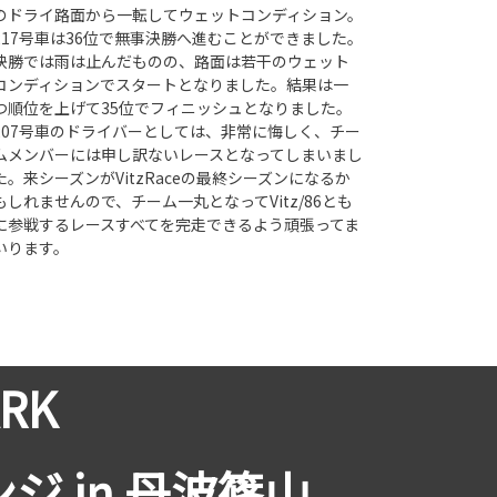
のドライ路面から一転してウェットコンディション。
217号車は36位で無事決勝へ進むことができました。
決勝では雨は止んだものの、路面は若干のウェット
コンディションでスタートとなりました。結果は一
つ順位を上げて35位でフィニッシュとなりました。
207号車のドライバーとしては、非常に悔しく、チー
ムメンバーには申し訳ないレースとなってしまいまし
た。来シーズンがVitzRaceの最終シーズンになるか
もしれませんので、チーム一丸となってVitz/86とも
に参戦するレースすべてを完走できるよう頑張ってま
いります。
ARK
ンジ in 丹波篠山