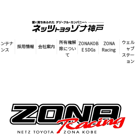
所有権解
ウェル
メンテナ
ZONAKOB
ZONA
採用情報
会社案内
除につい
ャブ
ンス
E SDGs
Racing
て
ステー
ョン