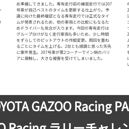
め準備してきました。専有走行前の練習走行では207
ン
号車が自己ベストのタイムを更新する仕上がり。予
選に向けた最終確認となる専有走行では正式なタイ
0
ムが発表されるため、他の車両との比較にもなるた
めドライバーも気合が入ります。今回の専有走行は
グループ分けがなく走行車両も多いため、少し時間
をずらしてのピットアウトの作戦変更。周回を重ね
るごとにタイムを上げる。2台とも順調と思った矢先
に
に事件発生。207号車が第2コーナーでイン側のバリ
アに接触し、大きな被害を受けてしまいました。
YOTA GAZOO Racing P
OO Racing ラリーチャレ