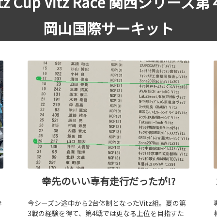
tz Cup Vitz Race 関西シリーズ
岡山国際サーキット
幸先のいい専有走行だったが!?
参
今シーズン途中から2台体制となったVitz組。夏の第
ー
3戦の経験を得て、第4戦では更なる上位を目指すた