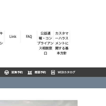
キ
公益通
カスタマ
Link
FAQ
報・コン
ーハラス
シ
プライアン
メントに
ス相談窓
関する基
口
本方針
試乗予約
商談予約
WEBカタログ