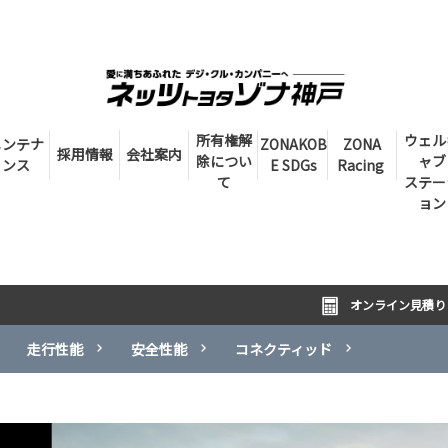
所有権解
ウェル
メンテナ
ZONAKOB
ZONA
採用情報
会社案内
除につい
ャブ
ンス
E SDGs
Racing
て
ステー
ョン
オンライン見積り
走行性能
安全性能
コネクティッド