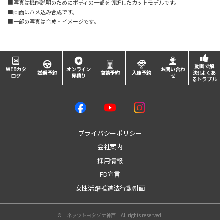
■写真は機能説明のためにボディの一部を切断したカットモデルです。
■画面はハメ込み合成です。
■一部の写真は合成・イメージです。
動画で解
WEBカタ
オンライン
お問い合わ
試乗予約
商談予約
入庫予約
決‼よくあ
ログ
見積り
せ
るトラブル
プライバシーポリシー
会社案内
採用情報
FD宣言
女性活躍推進法行動計画
© ネッツトヨタゾナ神戸 All rights reserved.