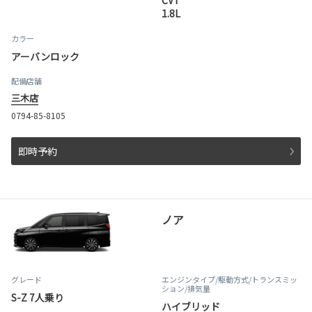
CVT
1.8L
カラー
アーバンロック
配備店舗
三木店
0794-85-8105
即時予約
ノア
グレード
エンジンタイプ
/駆動方式/
トランスミッ
ション
/排気量
S-Z 7人乗り
ハイブリッド