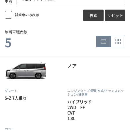
車両
試乗車のみ表示
検索
リセット
該当車種台数
5
ノア
グレード
エンジンタイプ
/駆動方式/
トランスミッ
ション
/排気量
S-Z 7人乗り
ハイブリッド
2WD FF
CVT
1.8L
カラー