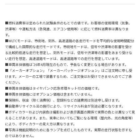
■燃料消費率は定められた試験条件のもとでの値です。お客様の使用環境（気象、
渋滞等）や運転方法（急発進、エアコン使用等）に応じて燃料消費率は異なりま
す。
■WLTCモードは、市街地、郊外、高速道路の各走行モードを平均的な使用時間配分
で構成した国際的な走行モードです。市街地モードは、信号や渋滞等の影響を受け
る比較的低速な走行を想定し、郊外モードは、信号や渋滞等の影響をあまり受けな
い走行を想定、高速道路モードは、高速道路等での走行を想定しています。
■車両本体価格は’26年4月現在のもので、予告なく変更となる場合があります。
■「メーカーオプション」「メーカーパッケージオプション」はご注文時に申し受
けます。メーカーの工場で装着するため、ご注文後はお受けできませんのでご了承
ください。
■車両本体価格はタイヤパンク応急修理キット付の価格です。
■車両本体価格にはオプション価格は含まれていません。
■保険料、税金（除く消費税）、登録料などの諸費用は別途申し受けます。
■自動車リサイクル法の施行により、リサイクル料金が別途必要となります。
■ボディカラーおよび内装色は撮影および表示画面の関係で実際の色とは異なって見
えることがあります。また、実車においてもご覧になる環境（屋内外、光の角度等）
により、ボディカラーの見え方は異なります。
■写真は機能説明のために各ランプを点灯したものです。実際の走行状態を示すも
のではありません。