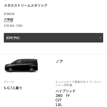
メタルストリームメタリック
配備店舗
六甲店
078-801-7380
即時予約
ノア
グレード
エンジンタイプ
/駆動方式/
トランスミッ
ション
/排気量
S-G 7人乗り
ハイブリッド
2WD FF
CVT
1.8L