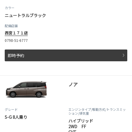
カラー
ニュートラルブラック
配備店舗
西宮１７１店
0798-51-6777
即時予約
ノア
グレード
エンジンタイプ
/駆動方式/
トランスミッ
ション
/排気量
S-G 8人乗り
ハイブリッド
2WD FF