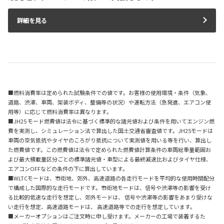
詳細を見る
■燃料消費率は定められた試験条件での値です。お客様の使用環境・条件（気象、
道路、渋滞、車両、架装ボディ、整備等の状況）や運転方法（急発進、エアコン使
用等）に応じて燃料消費率は異なります。
■JH25 モード燃費値は法令に基づく標準的な諸元値および条件を用いてエンジン燃
費を実測し、シミュレーション法で算出した国土交通省審査値です。JH25モードは
車両の空気抵抗やタイヤのころがり抵抗について実測値を用いる等を行い、算出し
た燃費値です。この燃費値は法令で定められた燃費値計算条件の車両総重量範囲お
よび最大積載量区分ごとの標準諸元値・車型による最終減速比およびタイヤ仕様、
エアコンOFFなどの条件の下に算出しています。
■WLTCモードは、市街地、郊外、高速道路の各走行モードを平均的な使用時間配分
で構成した国際的な走行モードです。市街地モードは、信号や渋滞等の影響を受け
る比較的低速な走行を想定し、郊外モードは、 信号や渋滞等の影響をあまり受けな
い走行を想定、高速道路モードは、 高速道路等での走行を想定しています。
■メーカーオプションはご注文時に申し受けます。メーカーの工場で装着するた