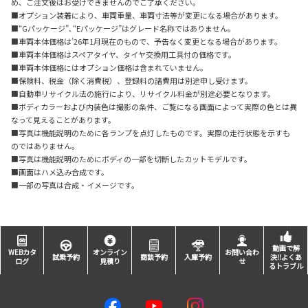
め、ご注文後はお受けできませんのでご了承ください。
■オプション装着により、車両重量、車両寸法等が変更になる場合があります。
■“Gパッケージ”､“Eパッケージ”はグレード名称ではありません。
■車両本体価格は’26年1月現在のもので、予告なく変更となる場合があります。
■車両本体価格はスペアタイヤ、タイヤ交換用工具付の価格です。
■車両本体価格にはオプション価格は含まれていません。
■保険料、税金（除く消費税）、登録料の諸費用は別途申し受けます。
■自動車リサイクル法の施行により、リサイクル料金が別途必要となります。
■ボディカラーおよび内装色は撮影の条件、ご覧になる画面によって実際の色とは異
なって見えることがあります。
■写真は機能説明のために各ランプを点灯したものです。実際の走行状態を示すも
のではありません。
■写真は機能説明のためにボディの一部を切断したカットモデルです。
■画面はハメ込み合成です。
■一部の写真は合成・イメージです。
動画で解
WEBカタ
オンライン
お問い合わ
試乗予約
商談予約
入庫予約
決‼よくあ
ログ
見積り
せ
るトラブル