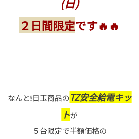
(日)
２日間限定
です🔥🔥
TZ安全給電キッ
なんと❕目玉商品の
ト
が
５台限定で半額価格の