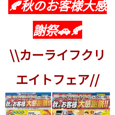
🍂秋のお客様大感
謝祭🚗🍂
\\カーライフクリ
エイトフェア//