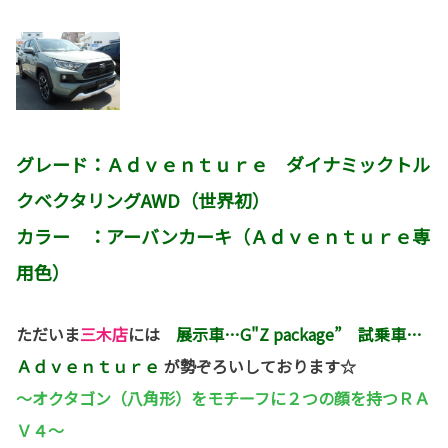
グレード：Ａｄｖｅｎｔｕｒｅ ダイナミックトル
クベクタリングAWD（世界初）
カラー ：アーバンカーキ（Ａｄｖｅｎｔｕｒｅ専
用色）
ただいま
三木店
には
展示車…G"Z package”
試乗車…
Ａｄｖｅｎｔｕｒｅ
が勢ぞろいしております☆
～オクタゴン（八角形）をモチーフに２つの顔を持つＲＡ
Ｖ４～