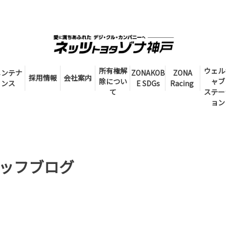
所有権解
ウェル
メンテナ
ZONAKOB
ZONA
採用情報
会社案内
除につい
ャブ
ンス
E SDGs
Racing
て
ステー
ョン
ッフブログ