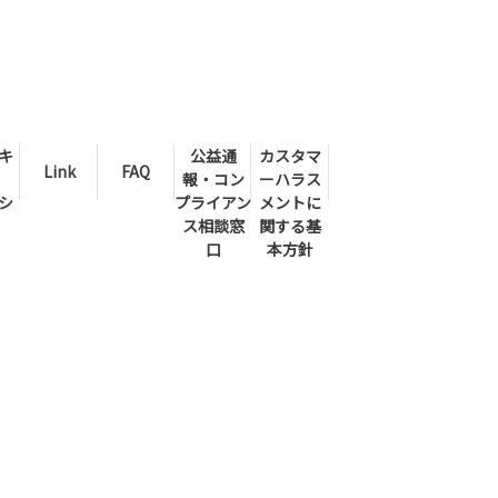
キ
公益通
カスタマ
Link
FAQ
報・コン
ーハラス
シ
プライアン
メントに
ス相談窓
関する基
口
本方針