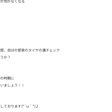
作が効かなくなる
一度、自分の愛車のタイヤの溝チェック
ょうか？
この時期に
ゃいましょう
！！
ております(*´ω｀*)
♪