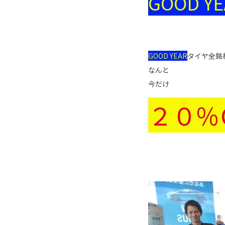
GOOD YE
GOOD YEAR
タイヤ全銘
なんと
今だけ
２０%