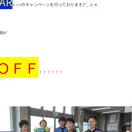
AR
のキャンペーンを行っております(^_-)-
★
タイヤ
柄が
ＯＦＦ
！！！！！！