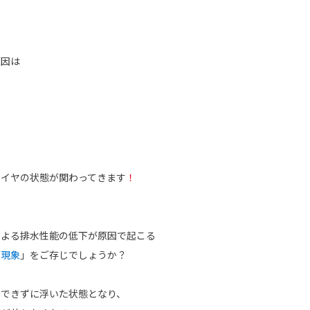
原因は
タイヤの状態が関わってきます
！
による排水性能の低下が原因で起こる
グ現象
」をご存じでしょうか？
水できずに浮いた状態となり、