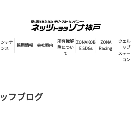
所有権解
ウェル
メンテナ
ZONAKOB
ZONA
採用情報
会社案内
除につい
ャブ
ンス
E SDGs
Racing
て
ステー
ョン
ッフブログ