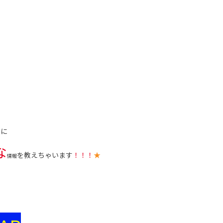
まに
な
を教えちゃいます
！！！
★
情報