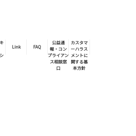
キ
公益通
カスタマ
Link
FAQ
報・コン
ーハラス
シ
プライアン
メントに
ス相談窓
関する基
口
本方針