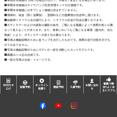
■車両本体価格は’26年7月現在のもので、予告なく変更となる場合があります。
■車両本体価格はタイヤパンク応急修理キット付の価格です。
■車両本体価格にはオプション価格は含まれていません。
■保険料、税金（除く消費税）、登録料などの諸費用は別途申し受けます。
■自動車リサイクル法の施行により、リサイクル料金が別途必要となります。
■ボディカラーおよび内装色は撮影の条件、ご覧になる画面によって実際の色とは異
なって見えることがあります。また、実車においてもご覧になる環境（屋内外、光の
角度）により、ボディカラーの見え方は異なります。
■写真は機能説明のために各ランプを点灯したものです。実際の走行状態を示すも
のではありません。
■写真は機能説明のためにボディの一部を切断したカットモデルです。
■画面はハメ込み合成です。
■一部の写真は合成・イメージです。
動画で解
WEBカタ
オンライン
お問い合わ
試乗予約
商談予約
入庫予約
決‼よくあ
ログ
見積り
せ
るトラブル