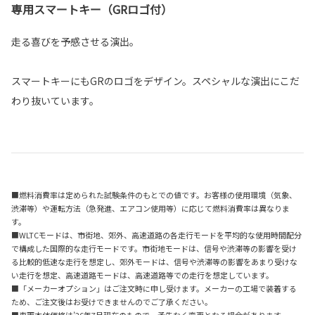
専用スマートキー（GRロゴ付）
走る喜びを予感させる演出。
スマートキーにもGRのロゴをデザイン。スペシャルな演出にこだ
わり抜いています。
■燃料消費率は定められた試験条件のもとでの値です。お客様の使用環境（気象、
渋滞等）や運転方法（急発進、エアコン使用等）に応じて燃料消費率は異なりま
す。
■WLTCモードは、市街地、郊外、高速道路の各走行モードを平均的な使用時間配分
で構成した国際的な走行モードです。市街地モードは、信号や渋滞等の影響を受け
る比較的低速な走行を想定し、郊外モードは、信号や渋滞等の影響をあまり受けな
い走行を想定、高速道路モードは、高速道路等での走行を想定しています。
■「メーカーオプション」はご注文時に申し受けます。メーカーの工場で装着する
ため、ご注文後はお受けできませんのでご了承ください。