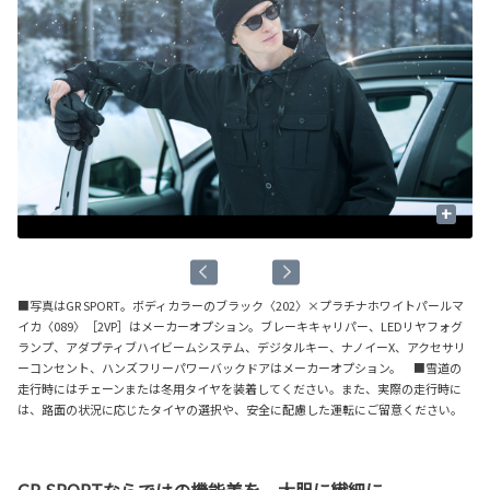
+
■写真はGR SPORT。ボディカラーのブラック〈202〉×プラチナホワイトパールマ
イカ〈089〉［2VP］はメーカーオプション。ブレーキキャリパー、LEDリヤフォグ
ランプ、アダプティブハイビームシステム、デジタルキー、ナノイーX、アクセサリ
ーコンセント、ハンズフリーパワーバックドアはメーカーオプション。 ■雪道の
走行時にはチェーンまたは冬用タイヤを装着してください。また、実際の走行時に
は、路面の状況に応じたタイヤの選択や、安全に配慮した運転にご留意ください。