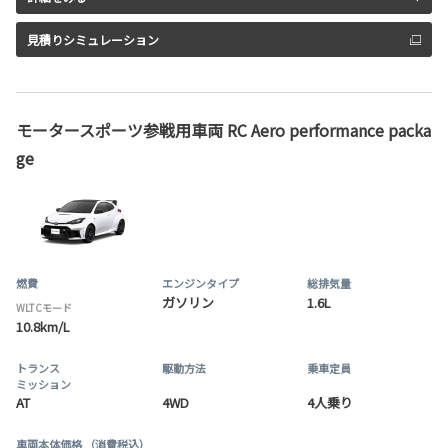
見積りシミュレーション
モータースポーツ参戦用車両 RC Aero performance packa
ge
燃費
エンジンタイプ
総排気量
ガソリン
1.6L
WLTCモード
10.8km/L
トランス
駆動方法
乗車定員
ミッション
AT
4WD
4人乗り
車両本体価格
（消費税込）