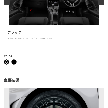
ブラック
■写真はRZ［GR-DAT（8AT・4WD）］。内装色はブラック。
COLOR
主要装備