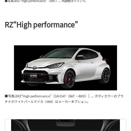
■写真はRZ“High performance”（6MT）。内装色はブラック。
RZ“High performance”
■写真はRZ“High performance”［GR-DAT（8AT・4WD）］。ボディカラーのプラ
チナホワイトパールマイカ〈089〉はメーカーオプション。