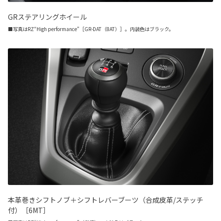
GRステアリングホイール
■写真はRZ“High performance”［GR-DAT（8AT）］。内装色はブラック。
本革巻きシフトノブ＋シフトレバーブーツ（合成皮革/ステッチ
付）［6MT］