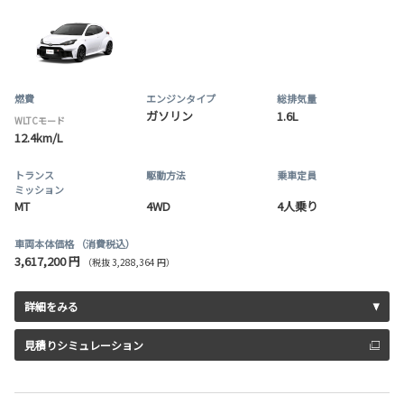
燃費
エンジンタイプ
総排気量
ガソリン
1.6L
WLTCモード
12.4km/L
トランス
駆動方法
乗車定員
ミッション
MT
4WD
4人乗り
車両本体価格
（消費税込）
3,617,200 円
（税抜 3,288,364 円）
詳細をみる
見積りシミュレーション