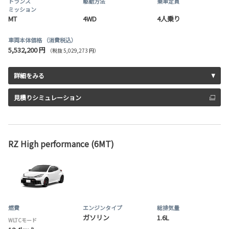
トランス
駆動方法
乗車定員
ミッション
MT
4WD
4人乗り
車両本体価格
（消費税込）
5,532,200 円
（税抜 5,029,273 円）
詳細をみる
見積りシミュレーション
RZ High performance (6MT)
燃費
エンジンタイプ
総排気量
ガソリン
1.6L
WLTCモード