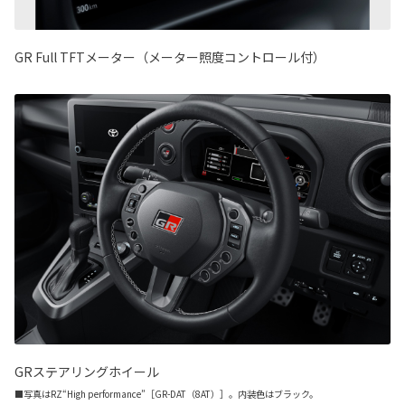
GR Full TFTメーター（メーター照度コントロール付）
GRステアリングホイール
■写真はRZ“High performance”［GR-DAT（8AT）］。内装色はブラック。