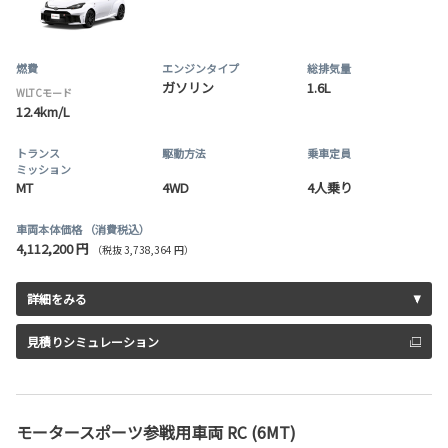
燃費
エンジンタイプ
総排気量
ガソリン
1.6L
WLTCモード
12.4km/L
トランス
駆動方法
乗車定員
ミッション
MT
4WD
4人乗り
車両本体価格
（消費税込）
4,112,200 円
（税抜 3,738,364 円）
詳細をみる
見積りシミュレーション
モータースポーツ参戦用車両 RC (6MT)