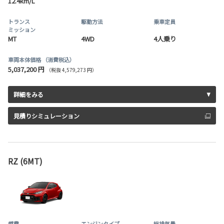
12.4km/L
トランス
駆動方法
乗車定員
ミッション
MT
4WD
4人乗り
車両本体価格
（消費税込）
5,037,200 円
（税抜 4,579,273 円）
詳細をみる
見積りシミュレーション
RZ (6MT)
燃費
エンジンタイプ
総排気量