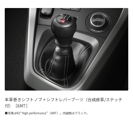
本革巻きシフトノブ＋シフトレバーブーツ（合成皮革/ステッチ
付）［6MT］
■写真はRZ“High performance”（6MT）。内装色はブラック。