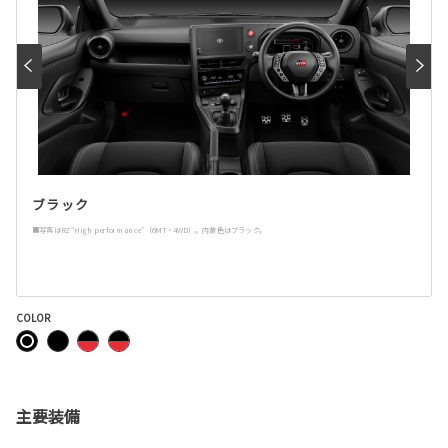
ブラック
■写真はRZ“High performance”（6MT・4WD）。内装色はブラック。
COLOR
主要装備