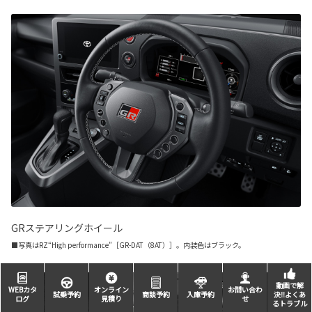
GRステアリングホイール
■写真はRZ“High performance”［GR-DAT（8AT）］。内装色はブラック。
動画で解
WEBカタ
オンライン
お問い合わ
試乗予約
商談予約
入庫予約
決‼よくあ
ログ
見積り
せ
るトラブル