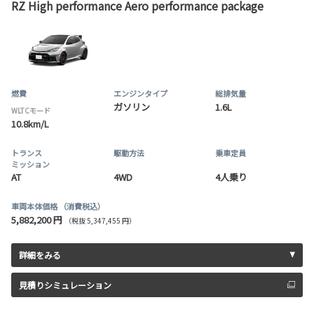
RZ High performance Aero performance package
燃費
エンジンタイプ
総排気量
ガソリン
1.6L
WLTCモード
10.8km/L
トランス
駆動方法
乗車定員
ミッション
AT
4WD
4人乗り
車両本体価格
（消費税込）
5,882,200 円
（税抜 5,347,455 円）
詳細をみる
見積りシミュレーション