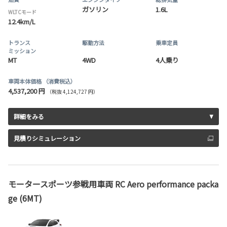
ガソリン
1.6L
WLTCモード
12.4km/L
トランス
駆動方法
乗車定員
ミッション
MT
4WD
4人乗り
車両本体価格
（消費税込）
4,537,200 円
（税抜 4,124,727 円）
詳細をみる
見積りシミュレーション
モータースポーツ参戦用車両 RC Aero performance packa
ge (6MT)