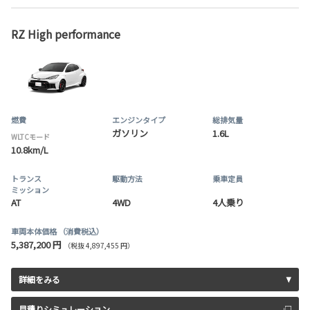
RZ High performance
燃費
エンジンタイプ
総排気量
ガソリン
1.6L
WLTCモード
10.8km/L
トランス
駆動方法
乗車定員
ミッション
AT
4WD
4人乗り
車両本体価格
（消費税込）
5,387,200 円
（税抜 4,897,455 円）
詳細をみる
見積りシミュレーション