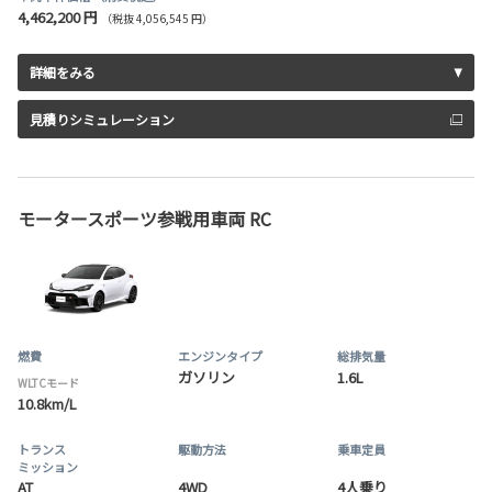
4,462,200 円
（税抜 4,056,545 円）
詳細をみる
見積りシミュレーション
モータースポーツ参戦用車両 RC
燃費
エンジンタイプ
総排気量
ガソリン
1.6L
WLTCモード
10.8km/L
トランス
駆動方法
乗車定員
ミッション
AT
4WD
4人乗り