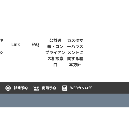
キ
公益通
カスタマ
Link
FAQ
報・コン
ーハラス
シ
プライアン
メントに
ス相談窓
関する基
口
本方針
試乗予約
商談予約
WEBカタログ