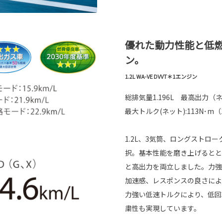
優れた動力性能と低
ン。
1.2L WA-VE DVVT＊1エンジン
総排気量1.196L 最高出力（ネット）
最大トルク(ネット):113N･m（11.5
1.2L、3気筒、ロングスト
択。基本性能を磨き上げるとと
と高出力を両立しました。力強
加速感、レスポンスの良さによ
力強い低速トルクにより、低回
粛性も実現しています。