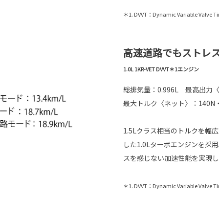
＊1. DVVT：Dynamic Variable Valve T
高速道路でもストレ
1.0L 1KR-VET DVVT＊1エンジン
総排気量：0.996L 最高出力〈ネッ
最大トルク〈ネット〉：140N・m（14
1.5Lクラス相当のトルクを
した1.0Lターボエンジンを
スを感じない加速性能を実現し
＊1. DVVT：Dynamic Variable Valve T