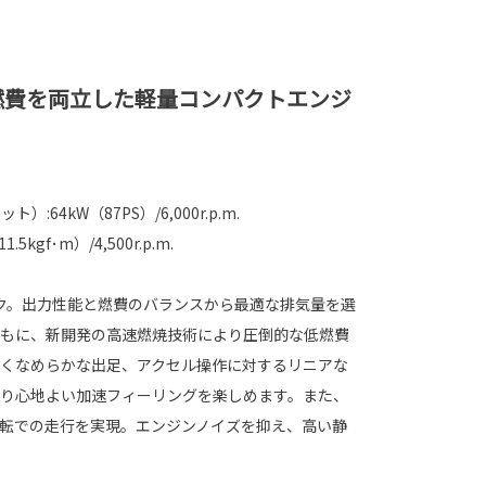
燃費を両立した軽量コンパクトエンジ
:64kW（87PS）/6,000r.p.m.
kgf･m）/4,500r.p.m.
ローク。出力性能と燃費のバランスから最適な排気量を選
もに、新開発の高速燃焼技術により圧倒的な低燃費
くなめらかな出足、アクセル操作に対するリニアな
り心地よい加速フィーリングを楽しめます。また、
転での走行を実現。エンジンノイズを抑え、高い静