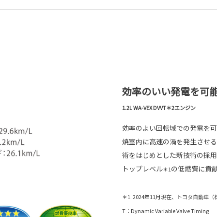
効率のいい発電を可
1.2L WA-VEX DVVT＊2エンジン
効率のよい回転域での発電を可
焼室内に高速の渦を発生させる
術をはじめとした新技術の採用
トップレベル
の低燃費に貢
＊1
＊1. 2024年11月現在、トヨタ自動車
T：Dynamic Variable Valve Timing