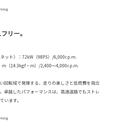
iming
スフリー。
ト〉：72kW（98PS）/6,000r.p.m.
.3kgf・m）/2,400～4,000r.p.m.
幅広い回転域で発揮する、走りの楽しさと低燃費を両立
採用。卓越したパフォーマンスは、高速道路でもストレ
ています。
iming