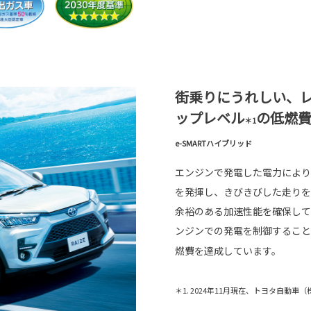
街乗りにうれしい、
ップレベル
の低燃
＊1
e-SMARTハイブリッド
エンジンで発電した電力により
を発揮し、きびきびした走りを
余裕のある加速性能を確保して
ンジンでの発電を制御すること
燃費を達成しています。
＊1. 2024年11月現在、トヨタ自動車