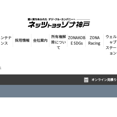
所有権解
ウェル
メンテナ
ZONAKOB
ZONA
採用情報
会社案内
除につい
ャブ
ンス
E SDGs
Racing
て
ステー
ョン
長
オンライン見積り