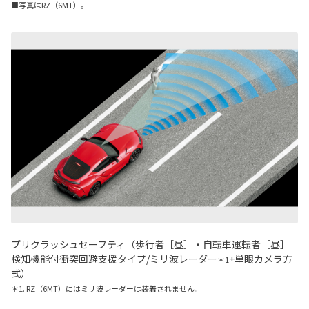
■写真はRZ（6MT）。
プリクラッシュセーフティ（歩行者［昼］・自転車運転者［昼］
検知機能付衝突回避支援タイプ
/
ミリ波レーダー
+
単眼カメラ方
＊1
式）
＊1. RZ（6MT）にはミリ波レーダーは装着されません。