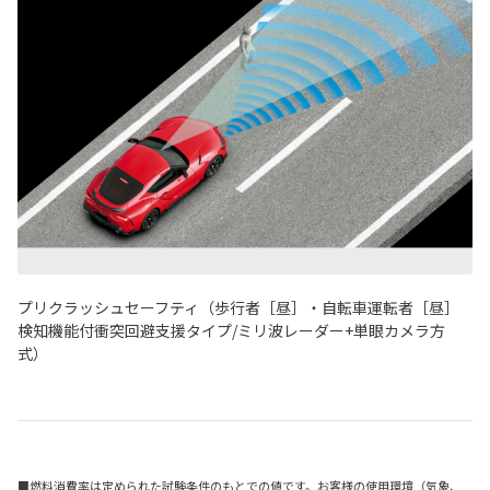
プリクラッシュセーフティ（歩行者［昼］・自転車運転者［昼］
検知機能付衝突回避支援タイプ/ミリ波レーダー+単眼カメラ方
式）
■燃料消費率は定められた試験条件のもとでの値です。お客様の使用環境（気象、