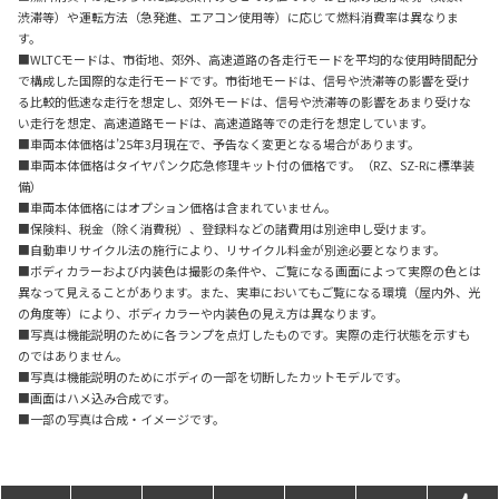
渋滞等）や運転方法（急発進、エアコン使用等）に応じて燃料消費率は異なりま
す。
■WLTCモードは、市街地、郊外、高速道路の各走行モードを平均的な使用時間配分
で構成した国際的な走行モードです。市街地モードは、信号や渋滞等の影響を受け
る比較的低速な走行を想定し、郊外モードは、信号や渋滞等の影響をあまり受けな
い走行を想定、高速道路モードは、高速道路等での走行を想定しています。
■車両本体価格は’25年3月現在で、予告なく変更となる場合があります。
■車両本体価格はタイヤパンク応急修理キット付の価格です。（RZ、SZ-Rに標準装
備）
■車両本体価格にはオプション価格は含まれていません。
■保険料、税金（除く消費税）、登録料などの諸費用は別途申し受けます。
■自動車リサイクル法の施行により、リサイクル料金が別途必要となります。
■ボディカラーおよび内装色は撮影の条件や、ご覧になる画面によって実際の色とは
異なって見えることがあります。また、実車においてもご覧になる環境（屋内外、光
の角度等）により、ボディカラーや内装色の見え方は異なります。
■写真は機能説明のために各ランプを点灯したものです。実際の走行状態を示すも
のではありません。
■写真は機能説明のためにボディの一部を切断したカットモデルです。
■画面はハメ込み合成です。
■一部の写真は合成・イメージです。