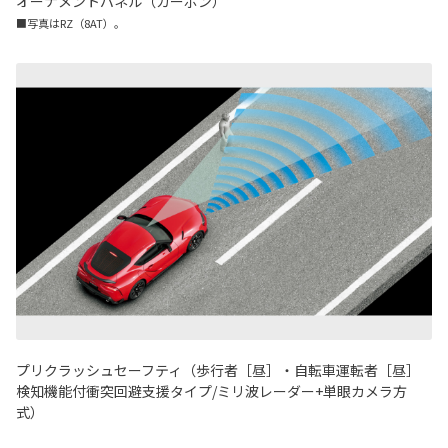
オーナメントパネル（カーボン）
■写真はRZ（8AT）。
プリクラッシュセーフティ（歩行者［昼］・自転車運転者［昼］
検知機能付衝突回避支援タイプ/ミリ波レーダー+単眼カメラ方
式）