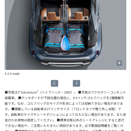
+
4:2:4 mode
St
■写真はZ“Adventure”（ハイブリッド・2WD）。 ■写真はアクセサリーコンセント
装着車。 ■デッキボードが下段位置の場合に、9.5インチゴルフバッグを2個積載可
能です。なお、ゴルフバッグのサイズや形状によっては収納できない場合がありま
す。 ■積載している自転車は27インチサイズ（フロントタイヤ取り外し状態）で
す。自転車のサイズやシートポジションによっては入らない場合があります。また安
全のため荷物は固定してください。 ■標準状態以外のシートアレンジにすると走行
できない場合や、ご注意いただきたい項目があります。必ず取扱説明書をご覧くだ