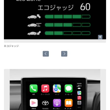
+
エコジャッジ
エ