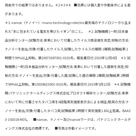
用条件での結果ではありません。＊2＊3＊4 ■効果には個人差や作動条件による差
があります。
＊1. nanoe（ナノイー）=nano-technology+electric最先端のテクノロジーから生ま
れた“水に包まれている電気を帯びたイオン”のこと。 ＊2. 試験機関:(一財)日本食
品分析センター/試験方法:実車において付着したウイルス感染価を測定/抑制の方法:
ナノイーを放出/対象:付着したウイルス/試験したウイルスの種類:1種類/試験結果:1
時間で99%以上抑制。第20073697001-0101号。報告書日付:2020年12月4日 ＊3. 試
験機関:(一財)日本食品分析センター/試験方法:実車において付着した菌数を測定/抑
制の方法:ナノイーを放出/対象:付着した菌/試験した菌の種類:1種類/試験結果:1時間
で99%以上抑制。第15038623001-0101号。報告書日付:2015年5月12日 ＊4. 試験機
関:パナソニック ホールディングス株式会社プロダクト解析センター/試験方法:実車
において布に付着させたタバコ臭を6段階臭気強度表示法による検証/脱臭の方法:ナ
ノイーを放出/対象:付着したタバコ臭/試験結果:1時間で臭気強度1.8以上低減。BAA3
3-150318-M35。 ■nanoe、ナノイー及びnanoeマークは、パナソニック ホールデ
ィングス株式会社の商標です。 ■写真は作動イメージです。