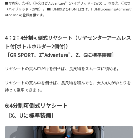
■写真Ⓐ、Ⓒ-Ⓗ、Ⓙ-ⓂはZ“Adventure”（ハイブリッド・2WD）。写真Ⓑ、ⒾはX
（ハイブリッド・2WD）。 ■HDMIおよびHDMIロゴは、HDMI Licensing Administr
ator, Inc.の登録商標です。
4：2：4分割可倒式リヤシート（リヤセンターアームレス
ト付[ボトルホルダー2個付]）
［GR SPORT、Z“Adventure”、Z、Gに標準装備］
リヤシートの真ん中だけを倒せば、長尺物をスムーズに積める。
リヤシートの真ん中を倒せば、長尺物を積んでも、大人4人がゆとりを
持って乗車できます。
6:4分割可倒式リヤシート
［X、Uに標準装備］