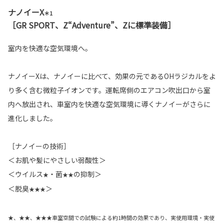
ナノイーX
＊1
［GR SPORT、Z“Adventure”、Zに標準装備］
室内を快適な空気環境へ。
ナノイーXは、ナノイーに比べて、効果の元であるOHラジカルをよ
り多く含む微粒子イオンです。運転席側のエアコン吹出口から室
内へ放出され、車室内を快適な空気環境に導くナノイーがさらに
進化しました。
［ナノイーの技術］
＜お肌や髪にやさしい弱酸性＞
＜ウイルス
・菌
の抑制＞
★
★★
＜脱臭
＞
★★★
★、★★、★★★車室空間での試験による約1時間の効果であり、実使用環境・実使