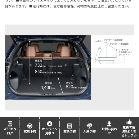
さい。 ■積載物のサイズや形状によっては入らない場合や、ご注意いただきたい項
目があります。 ■走行時には、後方視界確保、荷物の転倒防止にご留意ください。
6:4分割アジャスタブルデッキボード
［GR SPORT、Z“Adventure”の2WD、Zの2WD、Gの2WD
動画で解
WEBカタ
オンライン
お問い合わ
試乗予約
商談予約
入庫予約
決‼よくあ
ログ
見積り
せ
に標準装備］
るトラブル