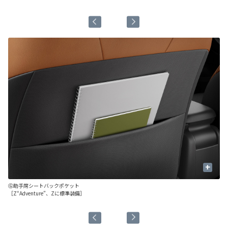
［
+
Ⓖ助手席シートバックポケット
Ⓗ
［Z“Adventure”、Zに標準装備］
［G