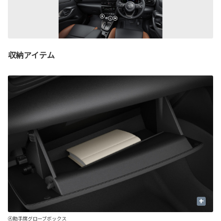
収納アイテム
+
Ⓐ助手席グローブボックス
Ⓑ