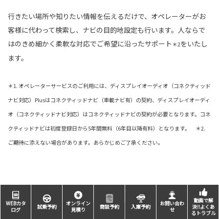
行きたい場所や知りたい情報を伝えるだけで、オペレーターがお
客様に代わって検索し、ナビの目的地設定も行います。人ならで
はのきめ細かく柔軟な対応でご希望に沿ったサポート
をいたし
＊2
ます。
＊1. オペレーターサービスのご利用には、ディスプレイオーディオ（コネクティッド
ナビ対応）Plusはコネクティッドナビ（車載ナビ有）の契約、ディスプレイオーディ
オ（コネクティッドナビ対応）はコネクティッドナビの契約が必要となります。コネ
クティッドナビは初度登録日から5年間無料（6年目以降有料）となります。 ＊2.
ご期待に添えない場合があります。あらかじめご了承ください。
動画で解
WEBカタ
オンライン
お問い合わ
試乗予約
商談予約
入庫予約
決‼よくあ
ログ
見積り
せ
るトラブル