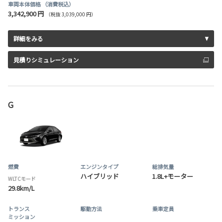
車両本体価格
（消費税込）
3,342,900 円
（税抜 3,039,000 円）
詳細をみる
見積りシミュレーション
G
燃費
エンジンタイプ
総排気量
ハイブリッド
1.8L+モーター
WLTCモード
29.8km/L
トランス
駆動方法
乗車定員
ミッション