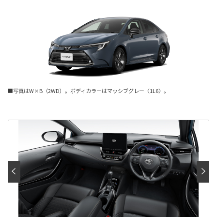
■写真はW×B（2WD）。ボディカラーはマッシブグレー〈1L6〉。