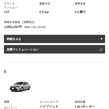
トランス
駆動方法
乗車定員
ミッション
CVT
E-Four
5人乗り
車両本体価格
（消費税込）
2,960,100 円
（税抜 2,691,000 円）
詳細をみる
見積りシミュレーション
X
燃費
エンジンタイプ
総排気量
ハイブリッド
1.8L+モーター
WLTCモード