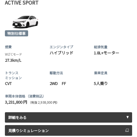
ACTIVE SPORT
燃費
エンジンタイプ
総排気量
ハイブリッド
1.8L+モーター
WLTCモード
27.3km/L
トランス
駆動方法
乗車定員
ミッション
CVT
2WD FF
5人乗り
車両本体価格
（消費税込）
3,231,800 円
（税抜 2,938,000 円）
詳細をみる
見積りシミュレーション