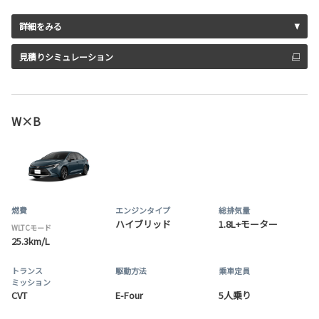
詳細をみる
見積りシミュレーション
W×B
燃費
エンジンタイプ
総排気量
ハイブリッド
1.8L+モーター
WLTCモード
25.3km/L
トランス
駆動方法
乗車定員
ミッション
CVT
E-Four
5人乗り