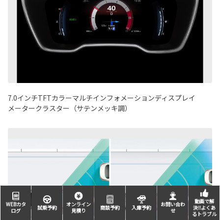
7.0インチTFTカラーマルチインフォメーションディスプレイ
メータークラスター（サテンメッキ調）
動画で解
WEBカタ
オンライン
お問い合わ
試乗予約
商談予約
入庫予約
決‼よくあ
ログ
見積り
せ
るトラブル